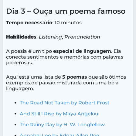
Dia 3 – Ouça um poema famoso
Tempo necessário
: 10 minutos
Habilidade
s
:
Listening
,
Pronunciation
A poesia é um tipo
especial de linguagem
. Ela
conecta sentimentos e memórias com palavras
poderosas.
Aqui está uma lista de
5 poemas
que são ótimos
exemplos de paixão misturada com uma bela
linguagem.
The Road Not Taken by Robert Frost
And Still I Rise by Maya Angelou
The Rainy Day by H. W. Longfellow
Annabel Lee by Edgar Allan Poe