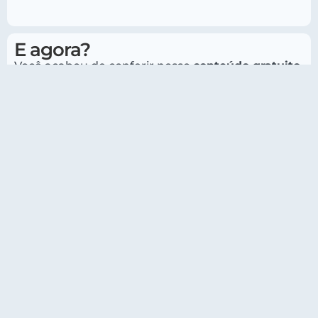
E agora?
Você acabou de conferir nosso
conteúdo gratuito
,
e esperamos que ele tenha te inspirado a avançar
no inglês!
Agora, temos um convite especial.
Se você quer falar inglês com confiança e busca
resultados descomplicados, conheça nossos
teachers
e nossos
materiais de estudo
exclusivos.