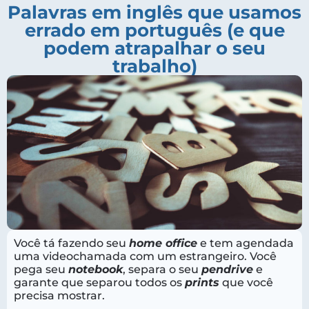
Palavras em inglês que usamos
errado em português (e que
podem atrapalhar o seu
trabalho)
Você tá fazendo seu
home office
e tem agendada
uma videochamada com um estrangeiro. Você
pega seu
notebook
, separa o seu
pendrive
e
garante que separou todos os
prints
que você
precisa mostrar.