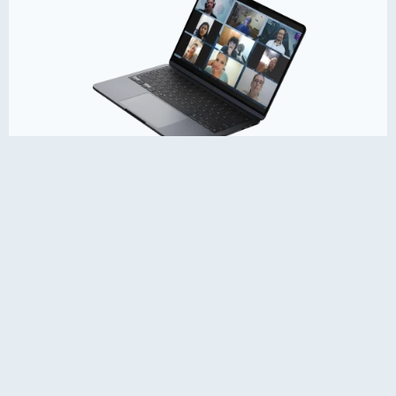
Se você quer falar inglês com confiança e busca
resultados descomplicados, conheça nossos
teachers
e nossos
materiais de estudo
exclusivos.