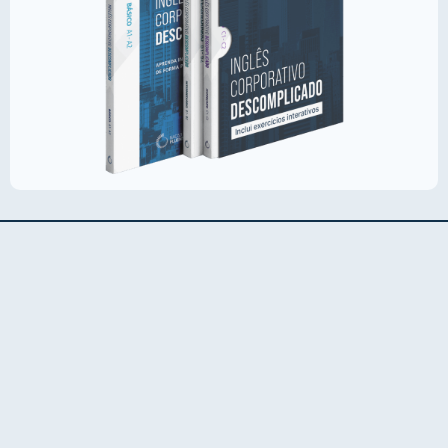
Nação Fluente
Saiba Mais
Política de Privacidade
Contato
ICD EDUCACAO & IDIOMAS LTDA • 22.327.853/0001-75
Nação Fluente ® Todos os direitos reservados