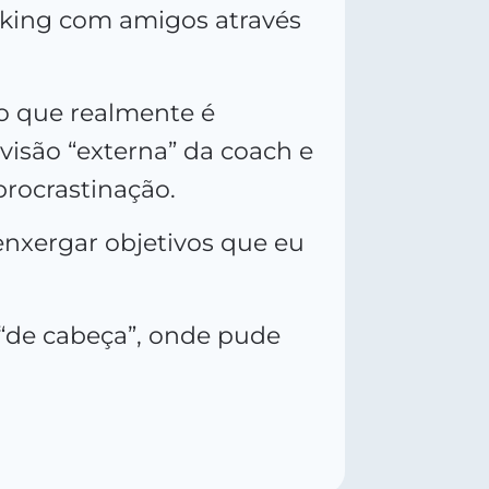
peaking com amigos através
o que realmente é
são “externa” da coach e
procrastinação.
enxergar objetivos que eu
 “de cabeça”, onde pude