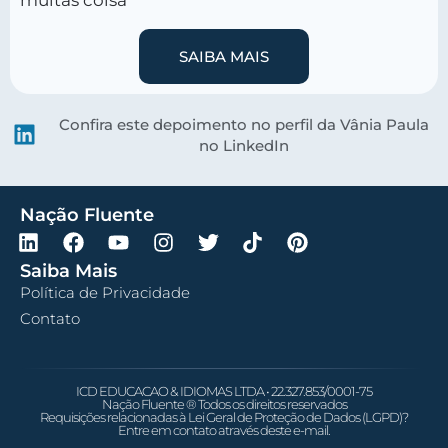
muitas coisa
SAIBA MAIS
Confira este depoimento no perfil da Vânia Paula
no LinkedIn
Nação Fluente
Saiba Mais
Política de Privacidade
Contato
ICD EDUCACAO & IDIOMAS LTDA • 22.327.853/0001-75
Nação Fluente ® Todos os direitos reservados
Requisições relacionadas à Lei Geral de Proteção de Dados (LGPD)?
Entre em contato através deste e-mail.