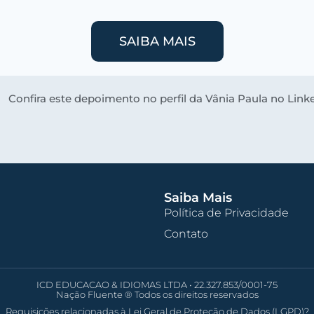
SAIBA MAIS
Confira este depoimento no perfil da Vânia Paula no Link
Saiba Mais
Política de Privacidade
Contato
ICD EDUCACAO & IDIOMAS LTDA • 22.327.853/0001-75
Nação Fluente ® Todos os direitos reservados
Requisições relacionadas à Lei Geral de Proteção de Dados (LGPD)?