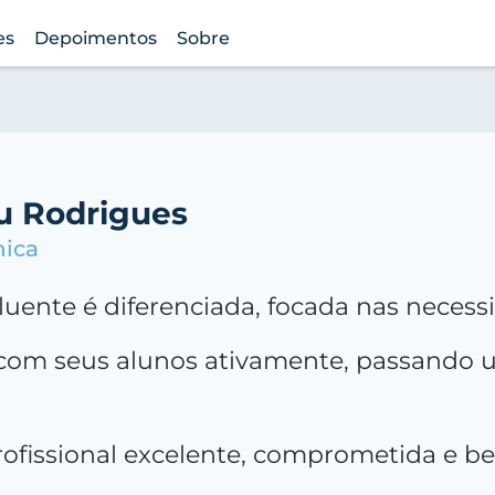
es
Depoimentos
Sobre
au Rodrigues
nica
uente é diferenciada, focada nas necess
o com seus alunos ativamente, passando
rofissional excelente, comprometida e 