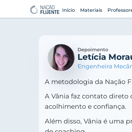
Início
Materiais
Professor
Depoimento
Letícia Mor
Engenheira Mecâ
A metodologia da Nação Fl
A Vânia faz contato diret
acolhimento e confiança.
Além disso, Vânia é uma p
de coaching.