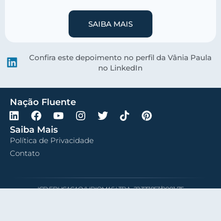
SAIBA MAIS
Confira este depoimento no perfil da Vânia Paula
no LinkedIn
Nação Fluente
Saiba Mais
Política de Privacidade
Contato
ICD EDUCACAO & IDIOMAS LTDA • 22.327.853/0001-75
Nação Fluente ® Todos os direitos reservados
Requisições relacionadas à Lei Geral de Proteção de Dados (LGPD)?
Entre em contato através deste e-mail.