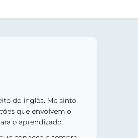
to do inglês. Me sinto
uações que envolvem o
ara o aprendizado.
s que conheço e sempre