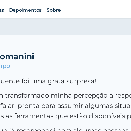
es
Depoimentos
Sobre
omanini
mpo
uente foi uma grata surpresa!
m transformado minha percepção a respei
 falar, pronta para assumir algumas sit
s as ferramentas que estão disponíveis p
 que já recomendei para algumas pessoa