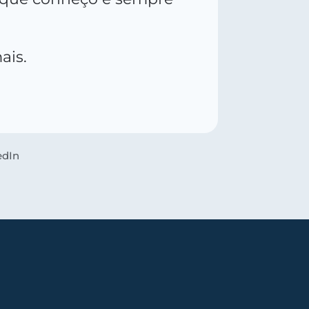
ais.
edIn