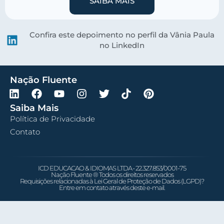
SAIBA MAIS
Confira este depoimento no perfil da Vânia Paula
no LinkedIn
Nação Fluente
Saiba Mais
Política de Privacidade
Contato
ICD EDUCACAO & IDIOMAS LTDA • 22.327.853/0001-75
Nação Fluente ® Todos os direitos reservados
Requisições relacionadas à Lei Geral de Proteção de Dados (LGPD)?
Entre em contato através deste e-mail.